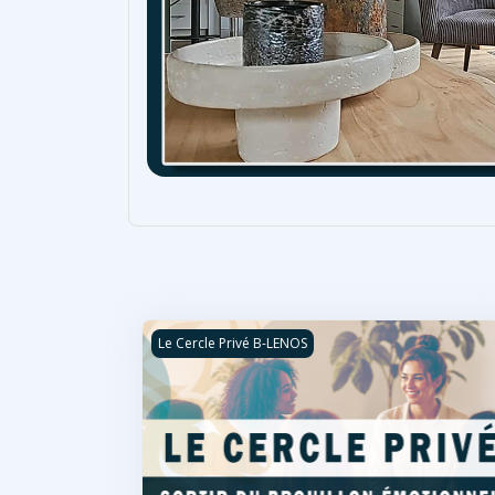
Le Cercle Privé
Le Cercle Privé B-LENOS